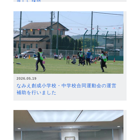
度）に採択
2026.05.19
なみえ創成小学校・中学校合同運動会の運営
補助を行いました