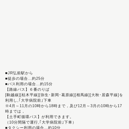
■JR弘前駅から
■徒歩の場合…約25分
■バス利用の場合…約15分
【路線バス】６番のりば
[駒越線][枯木平線][弥生･新岡･葛原線][相馬線][大秋･居森平線]を
利用し,｢大学病院前｣下車
※4月～11月の10時から18時まで，及び12月～3月の10時から17
時までは，
【土手町循環バス】が利用できます。
（10分間隔で運行,｢大学病院前｣下車）
■タクシー利用の場合…約10分