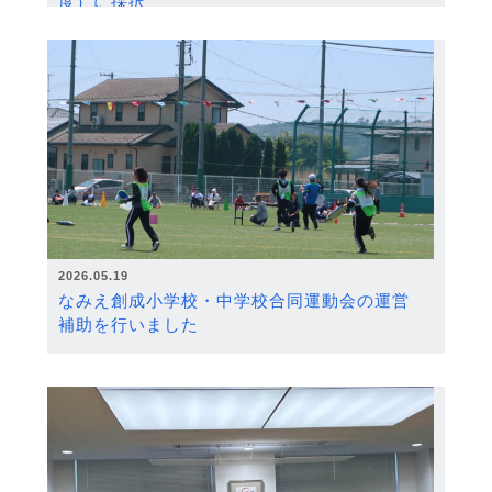
度）に採択
2026.05.19
なみえ創成小学校・中学校合同運動会の運営
補助を行いました