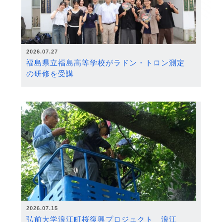
2026.07.27
福島県立福島高等学校がラドン・トロン測定
の研修を受講
2026.07.15
弘前大学浪江町桜復興プロジェクト 浪江