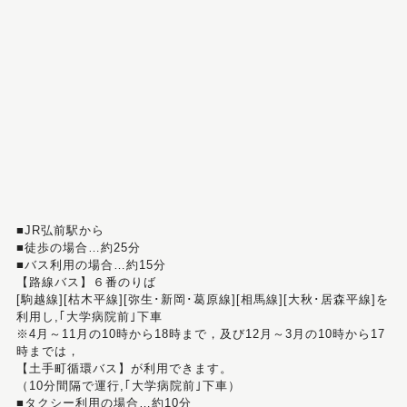
■JR弘前駅から
■徒歩の場合…約25分
■バス利用の場合…約15分
【路線バス】６番のりば
[駒越線][枯木平線][弥生･新岡･葛原線][相馬線][大秋･居森平線]を
利用し,｢大学病院前｣下車
※4月～11月の10時から18時まで，及び12月～3月の10時から17
時までは，
【土手町循環バス】が利用できます。
（10分間隔で運行,｢大学病院前｣下車）
■タクシー利用の場合…約10分