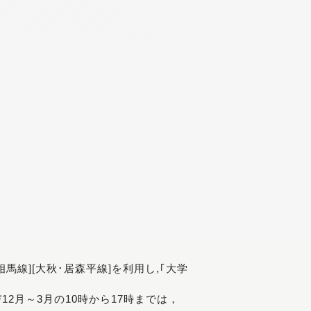
[相馬線][大秋･居森平線]を利用し,｢大学
び12月～3月の10時から17時までは，