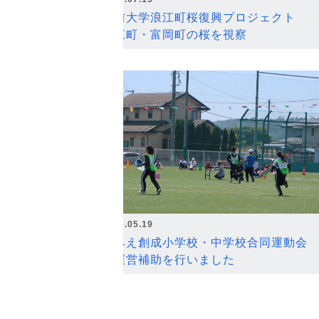
弘前大学浪江町桜復興プロジェクト
浪江町・富岡町の桜を視察
2026.05.19
なみえ創成小学校・中学校合同運動会
の運営補助を行いました