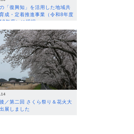
の「復興知」を活用した地域共
育成・定着推進事業（令和8年度
12年度）に採択
.14
後／第二回 さくら祭り＆花火大
出展しました