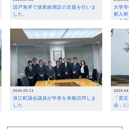
請戸海岸で放射線測定の支援を行いま
大学等
した。
創人材
～令和
2026.05.13
2026.04
浪江町議会議員が学長を表敬訪問しま
「震災
した
会」に