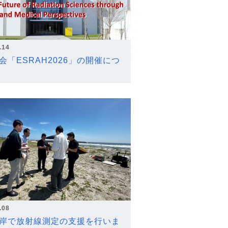
.14
会「ESRAH2026」の開催につ
.08
岸で放射線測定の支援を行いま