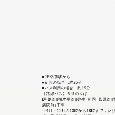
■JR弘前駅から
■徒歩の場合…約25分
■バス利用の場合…約15分
【路線バス】６番のりば
[駒越線][枯木平線][弥生･新岡･葛原線]
病院前｣下車
※4月～11月の10時から18時まで，及