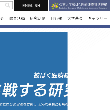
ENGLISH
紹介
教育活動
研究活動
刊行物
大学基金
ギャラリー