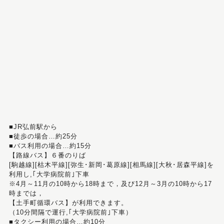
■JR弘前駅から
■徒歩の場合…約25分
■バス利用の場合…約15分
【路線バス】６番のりば
[駒越線][枯木平線][弥生･新岡･葛原線][相馬線][大秋･居森平線]を
利用し,｢大学病院前｣下車
※4月～11月の10時から18時まで，及び12月～3月の10時から17
時までは，
【土手町循環バス】が利用できます。
（10分間隔で運行,｢大学病院前｣下車）
■タクシー利用の場合…約10分