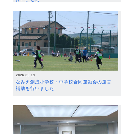
度）に採択
2026.05.19
なみえ創成小学校・中学校合同運動会の運営
補助を行いました