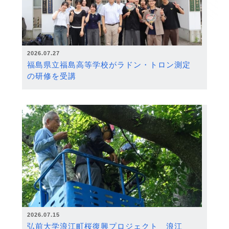
2026.07.27
福島県立福島高等学校がラドン・トロン測定
の研修を受講
2026.07.15
弘前大学浪江町桜復興プロジェクト 浪江