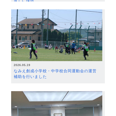
度）に採択
2026.05.19
なみえ創成小学校・中学校合同運動会の運営
補助を行いました