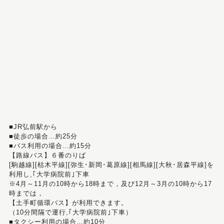
■JR弘前駅から
■徒歩の場合…約25分
■バス利用の場合…約15分
【路線バス】６番のりば
[駒越線][枯木平線][弥生･新岡･葛原線][相馬線][大秋･居森平線]を
利用し,｢大学病院前｣下車
※4月～11月の10時から18時まで，及び12月～3月の10時から17
時までは，
【土手町循環バス】が利用できます。
（10分間隔で運行,｢大学病院前｣下車）
■タクシー利用の場合…約10分