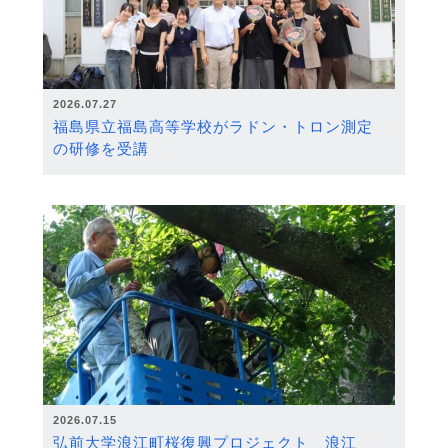
2026.07.27
福島県立福島高等学校がラドン・トロン測定
の研修を受講
2026.07.15
弘前大学浪江町桜復興プロジェクト 浪江