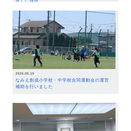
度）に採択
2026.05.19
なみえ創成小学校・中学校合同運動会の運営
補助を行いました