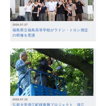
2026.07.27
福島県立福島高等学校がラドン・トロン測定
の研修を受講
2026.07.15
弘前大学浪江町桜復興プロジェクト 浪江