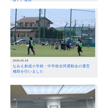
度）に採択
2026.05.19
なみえ創成小学校・中学校合同運動会の運営
補助を行いました