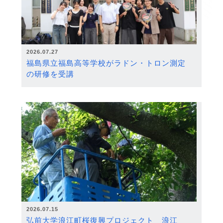
2026.07.27
福島県立福島高等学校がラドン・トロン測定
の研修を受講
2026.07.15
弘前大学浪江町桜復興プロジェクト 浪江