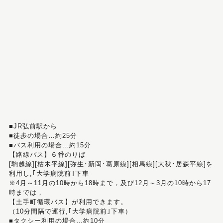
■JR弘前駅から
■徒歩の場合…約25分
■バス利用の場合…約15分
【路線バス】６番のりば
[駒越線][枯木平線][弥生･新岡･葛原線][相馬線][大秋･居森平線]を
利用し,｢大学病院前｣下車
※4月～11月の10時から18時まで，及び12月～3月の10時から17
時までは，
【土手町循環バス】が利用できます。
（10分間隔で運行,｢大学病院前｣下車）
■タクシー利用の場合…約10分