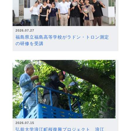
2026.07.27
福島県立福島高等学校がラドン・トロン測定
の研修を受講
2026.07.15
弘前大学浪江町桜復興プロジェクト 浪江