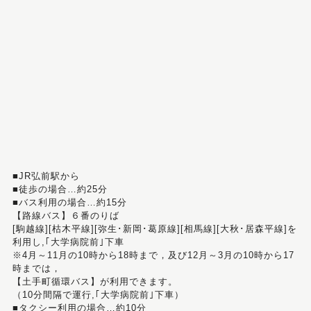
■JR弘前駅から
■徒歩の場合…約25分
■バス利用の場合…約15分
【路線バス】６番のりば
[駒越線][枯木平線][弥生･新岡･葛原線][相馬線][大秋･居森平線]を
利用し,｢大学病院前｣下車
※4月～11月の10時から18時まで，及び12月～3月の10時から17
時までは，
【土手町循環バス】が利用できます。
（10分間隔で運行,｢大学病院前｣下車）
■タクシー利用の場合…約10分