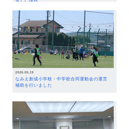
度）に採択
2026.05.19
なみえ創成小学校・中学校合同運動会の運営
補助を行いました