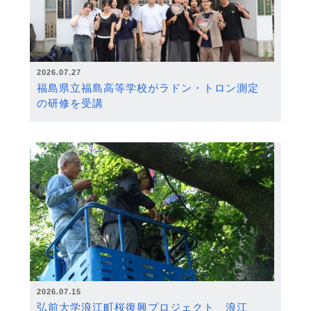
2026.07.27
福島県立福島高等学校がラドン・トロン測定
の研修を受講
2026.07.15
弘前大学浪江町桜復興プロジェクト 浪江