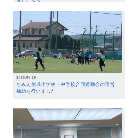
度）に採択
2026.05.19
なみえ創成小学校・中学校合同運動会の運営
補助を行いました