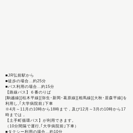
■JR弘前駅から
■徒歩の場合…約25分
■バス利用の場合…約15分
【路線バス】６番のりば
[駒越線][枯木平線][弥生･新岡･葛原線][相馬線][大秋･居森平線]を
利用し,｢大学病院前｣下車
※4月～11月の10時から18時まで，及び12月～3月の10時から17
時までは，
【土手町循環バス】が利用できます。
（10分間隔で運行,｢大学病院前｣下車）
■タクシー利用の場合…約10分