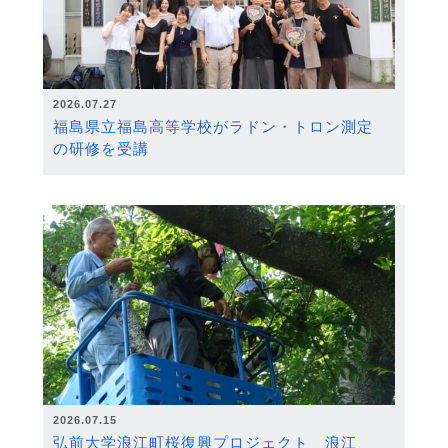
2026.07.27
福島県立福島高等学校がラドン・トロン測定
の研修を受講
2026.07.15
弘前大学浪江町桜復興プロジェクト 浪江