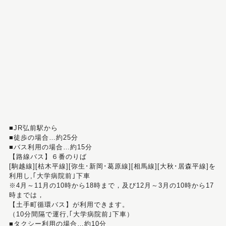
■JR弘前駅から
■徒歩の場合…約25分
■バス利用の場合…約15分
【路線バス】６番のりば
[駒越線][枯木平線][弥生･新岡･葛原線][相馬線][大秋･居森平線]を
利用し,｢大学病院前｣下車
※4月～11月の10時から18時まで，及び12月～3月の10時から17
時までは，
【土手町循環バス】が利用できます。
（10分間隔で運行,｢大学病院前｣下車）
■タクシー利用の場合…約10分