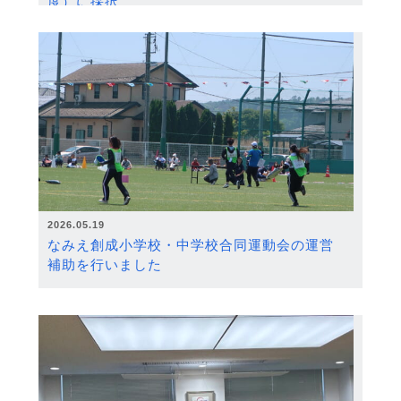
度）に採択
2026.05.19
なみえ創成小学校・中学校合同運動会の運営
補助を行いました