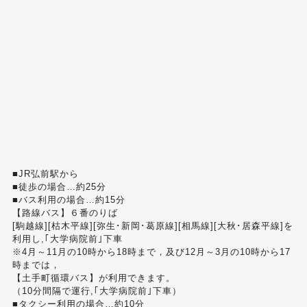
■JR弘前駅から
■徒歩の場合…約25分
■バス利用の場合…約15分
【路線バス】６番のりば
[駒越線][枯木平線][弥生･新岡･葛原線][相馬線][大秋･居森平線]を
利用し,｢大学病院前｣下車
※4月～11月の10時から18時まで，及び12月～3月の10時から17
時までは，
【土手町循環バス】が利用できます。
（10分間隔で運行,｢大学病院前｣下車）
■タクシー利用の場合…約10分