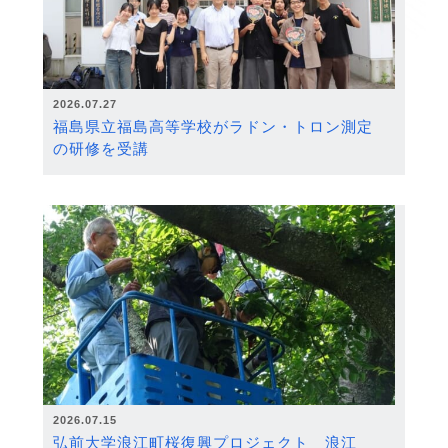
2026.07.27
福島県立福島高等学校がラドン・トロン測定
の研修を受講
2026.07.15
弘前大学浪江町桜復興プロジェクト 浪江