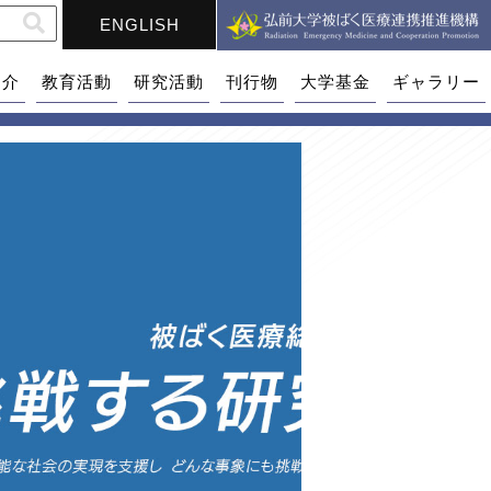
ENGLISH
紹介
教育活動
研究活動
刊行物
大学基金
ギャラリー