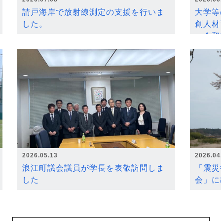
請戸海岸で放射線測定の支援を行いま
大学等
した。
創人材
～令和
2026.05.13
2026.04
浪江町議会議員が学長を表敬訪問しま
「震災
した
会」に