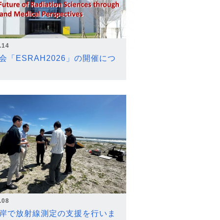
.14
会「ESRAH2026」の開催につ
.08
岸で放射線測定の支援を行いま