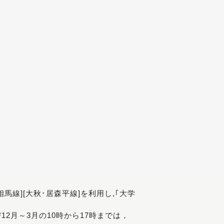
[相馬線][大秋･居森平線]を利用し,｢大学
び12月～3月の10時から17時までは，