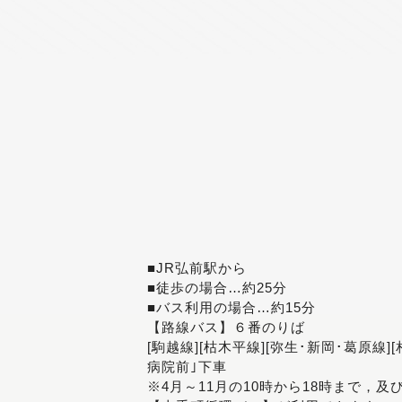
■JR弘前駅から
■徒歩の場合…約25分
■バス利用の場合…約15分
【路線バス】６番のりば
[駒越線][枯木平線][弥生･新岡･葛原線]
病院前｣下車
※4月～11月の10時から18時まで，及