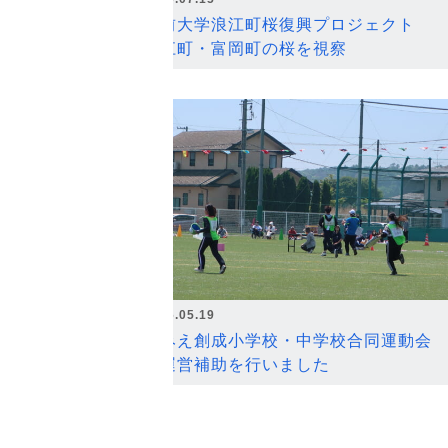
弘前大学浪江町桜復興プロジェクト
浪江町・富岡町の桜を視察
2026.05.19
なみえ創成小学校・中学校合同運動会
の運営補助を行いました