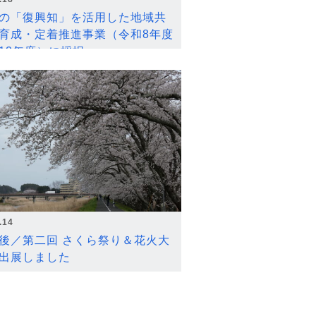
の「復興知」を活用した地域共
育成・定着推進事業（令和8年度
12年度）に採択
.14
後／第二回 さくら祭り＆花火大
出展しました