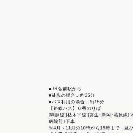
■JR弘前駅から
■徒歩の場合…約25分
■バス利用の場合…約15分
【路線バス】６番のりば
[駒越線][枯木平線][弥生･新岡･葛原線]
病院前｣下車
※4月～11月の10時から18時まで，及