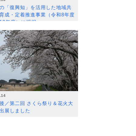
の「復興知」を活用した地域共
育成・定着推進事業（令和8年度
12年度）に採択
.14
後／第二回 さくら祭り＆花火大
出展しました