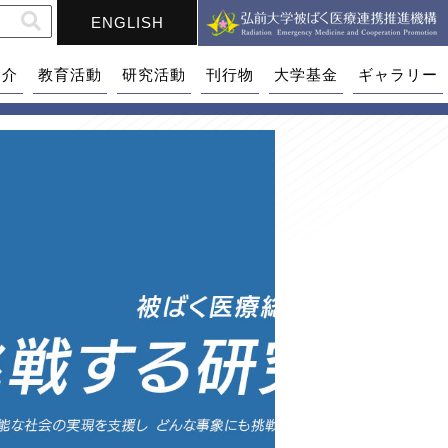
ENGLISH
紹介
教育活動
研究活動
刊行物
大学基金
ギャラリー