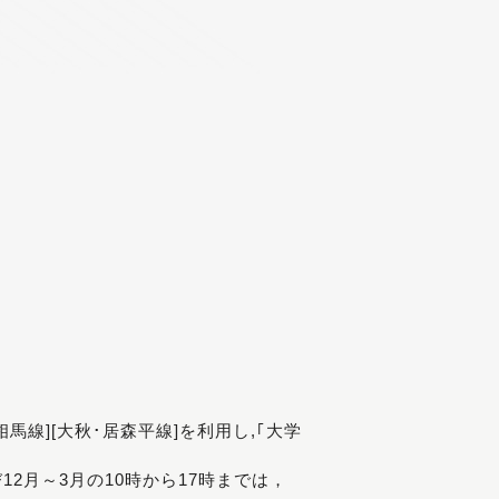
[相馬線][大秋･居森平線]を利用し,｢大学
び12月～3月の10時から17時までは，