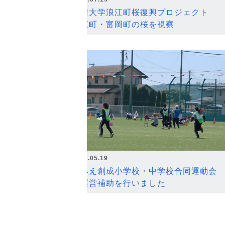
弘前大学浪江町桜復興プロジェクト
浪江町・富岡町の桜を視察
2026.05.19
なみえ創成小学校・中学校合同運動会
の運営補助を行いました