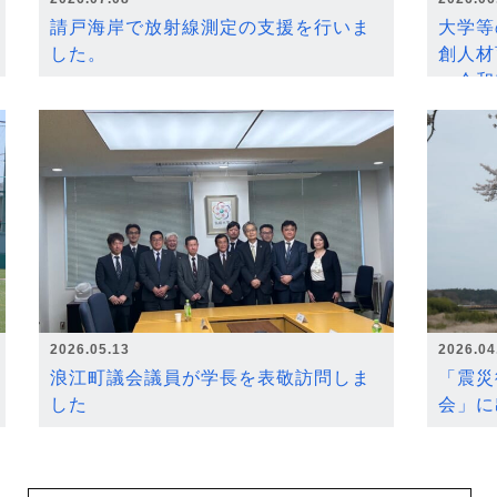
請戸海岸で放射線測定の支援を行いま
大学等
した。
創人材
～令和
2026.05.13
2026.04
浪江町議会議員が学長を表敬訪問しま
「震災
した
会」に