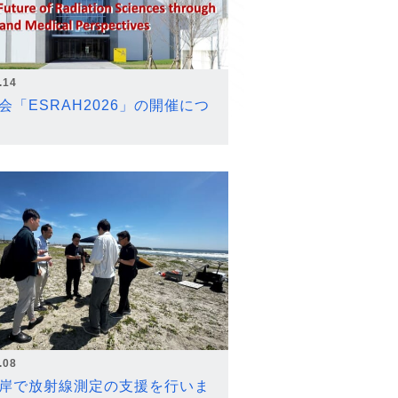
.14
会「ESRAH2026」の開催につ
.08
岸で放射線測定の支援を行いま