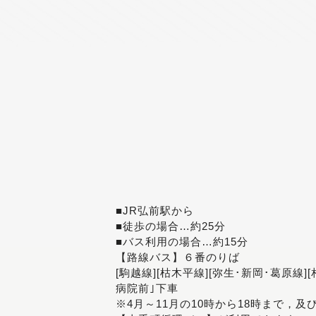
■JR弘前駅から
■徒歩の場合…約25分
■バス利用の場合…約15分
【路線バス】６番のりば
[駒越線][枯木平線][弥生･新岡･葛原線]
病院前｣下車
※4月～11月の10時から18時まで，及