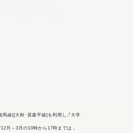
[相馬線][大秋･居森平線]を利用し,｢大学
び12月～3月の10時から17時までは，