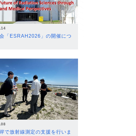
.14
会「ESRAH2026」の開催につ
.08
岸で放射線測定の支援を行いま