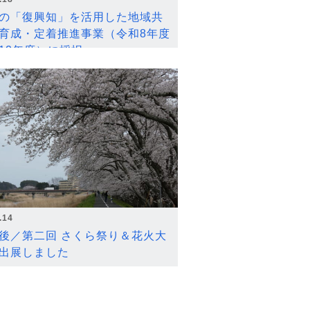
の「復興知」を活用した地域共
育成・定着推進事業（令和8年度
12年度）に採択
.14
後／第二回 さくら祭り＆花火大
出展しました