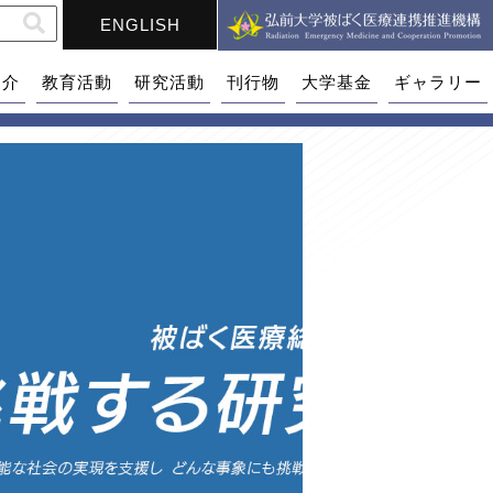
ENGLISH
紹介
教育活動
研究活動
刊行物
大学基金
ギャラリー