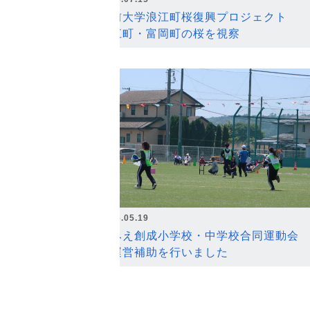
弘前大学浪江町桜復興プロジェクト
浪江町・富岡町の桜を視察
2026.05.19
なみえ創成小学校・中学校合同運動会
の運営補助を行いました