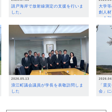
請戸海岸で放射線測定の支援を行いま
大学等
した。
創人材
～令和
2026.05.13
2026.04
浪江町議会議員が学長を表敬訪問しま
「震災
した
会」に