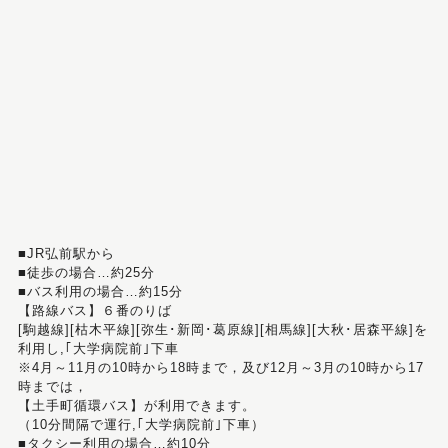
■JR弘前駅から
■徒歩の場合…約25分
■バス利用の場合…約15分
【路線バス】６番のりば
[駒越線][枯木平線][弥生･新岡･葛原線][相馬線][大秋･居森平線]を
利用し,｢大学病院前｣下車
※4月～11月の10時から18時まで，及び12月～3月の10時から17
時までは，
【土手町循環バス】が利用できます。
（10分間隔で運行,｢大学病院前｣下車）
■タクシー利用の場合…約10分