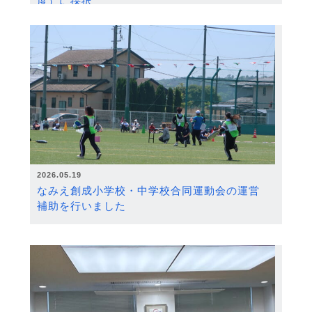
度）に採択
2026.05.19
なみえ創成小学校・中学校合同運動会の運営
補助を行いました