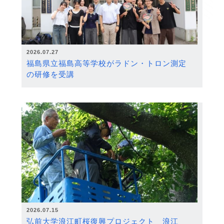
2026.07.27
福島県立福島高等学校がラドン・トロン測定
の研修を受講
2026.07.15
弘前大学浪江町桜復興プロジェクト 浪江