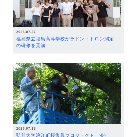
2026.07.27
福島県立福島高等学校がラドン・トロン測定
の研修を受講
2026.07.15
弘前大学浪江町桜復興プロジェクト 浪江