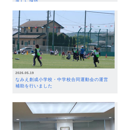
度）に採択
2026.05.19
なみえ創成小学校・中学校合同運動会の運営
補助を行いました