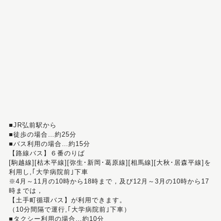
■JR弘前駅から
■徒歩の場合…約25分
■バス利用の場合…約15分
【路線バス】６番のりば
[駒越線][枯木平線][弥生･新岡･葛原線][相馬線][大秋･居森平線]を
利用し,｢大学病院前｣下車
※4月～11月の10時から18時まで，及び12月～3月の10時から17
時までは，
【土手町循環バス】が利用できます。
（10分間隔で運行,｢大学病院前｣下車）
■タクシー利用の場合…約10分