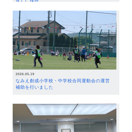
度）に採択
2026.05.19
なみえ創成小学校・中学校合同運動会の運営
補助を行いました