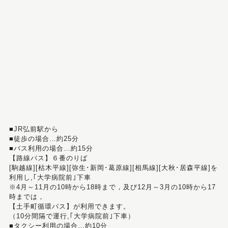
■JR弘前駅から
■徒歩の場合…約25分
■バス利用の場合…約15分
【路線バス】６番のりば
[駒越線][枯木平線][弥生･新岡･葛原線][相馬線][大秋･居森平線]を
利用し,｢大学病院前｣下車
※4月～11月の10時から18時まで，及び12月～3月の10時から17
時までは，
【土手町循環バス】が利用できます。
（10分間隔で運行,｢大学病院前｣下車）
■タクシー利用の場合…約10分