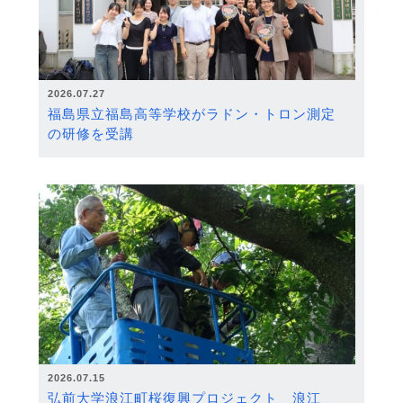
2026.07.27
福島県立福島高等学校がラドン・トロン測定
の研修を受講
2026.07.15
弘前大学浪江町桜復興プロジェクト 浪江