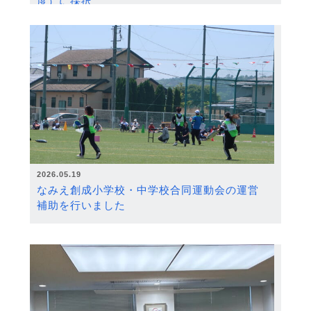
度）に採択
2026.05.19
なみえ創成小学校・中学校合同運動会の運営
補助を行いました