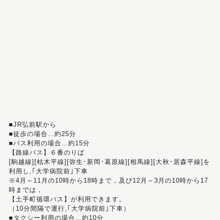
■JR弘前駅から
■徒歩の場合…約25分
■バス利用の場合…約15分
【路線バス】６番のりば
[駒越線][枯木平線][弥生･新岡･葛原線][相馬線][大秋･居森平線]を
利用し,｢大学病院前｣下車
※4月～11月の10時から18時まで，及び12月～3月の10時から17
時までは，
【土手町循環バス】が利用できます。
（10分間隔で運行,｢大学病院前｣下車）
■タクシー利用の場合…約10分