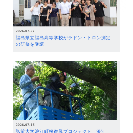
2026.07.27
福島県立福島高等学校がラドン・トロン測定
の研修を受講
2026.07.15
弘前大学浪江町桜復興プロジェクト 浪江