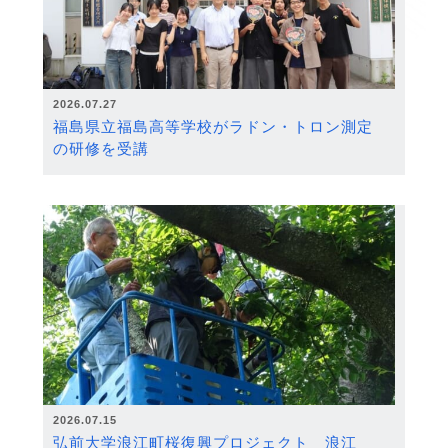
2026.07.27
福島県立福島高等学校がラドン・トロン測定
の研修を受講
2026.07.15
弘前大学浪江町桜復興プロジェクト 浪江