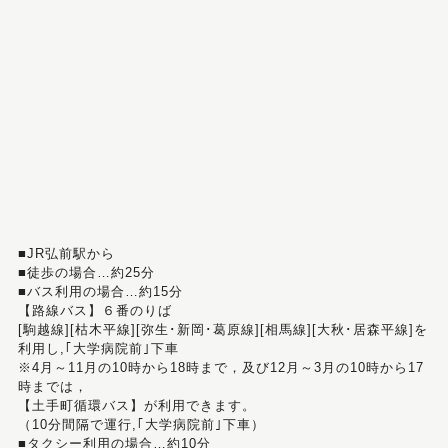
■JR弘前駅から
■徒歩の場合…約25分
■バス利用の場合…約15分
【路線バス】６番のりば
[駒越線][枯木平線][弥生･新岡･葛原線][相馬線][大秋･居森平線]を
利用し,｢大学病院前｣下車
※4月～11月の10時から18時まで，及び12月～3月の10時から17
時までは，
【土手町循環バス】が利用できます。
（10分間隔で運行,｢大学病院前｣下車）
■タクシー利用の場合…約10分