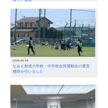
度）に採択
2026.05.19
なみえ創成小学校・中学校合同運動会の運営
補助を行いました