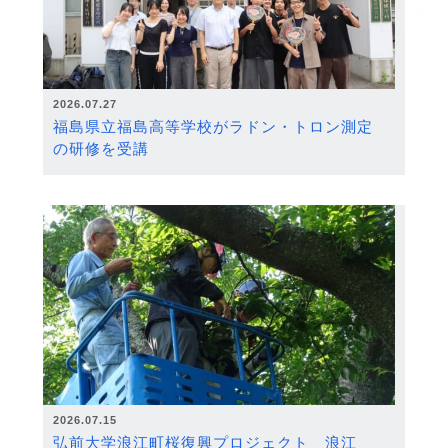
2026.07.27
福島県立福島高等学校がラドン・トロン測定
の研修を受講
2026.07.15
弘前大学浪江町桜復興プロジェクト 浪江