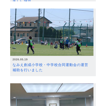
度）に採択
2026.05.19
なみえ創成小学校・中学校合同運動会の運営
補助を行いました