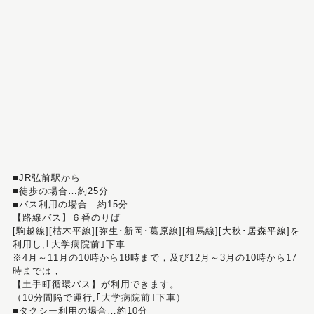
■JR弘前駅から
■徒歩の場合…約25分
■バス利用の場合…約15分
【路線バス】６番のりば
[駒越線][枯木平線][弥生･新岡･葛原線][相馬線][大秋･居森平線]を
利用し,｢大学病院前｣下車
※4月～11月の10時から18時まで，及び12月～3月の10時から17
時までは，
【土手町循環バス】が利用できます。
（10分間隔で運行,｢大学病院前｣下車）
■タクシー利用の場合…約10分