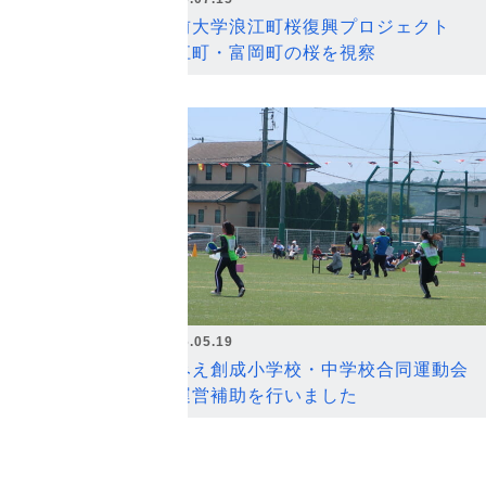
弘前大学浪江町桜復興プロジェクト
浪江町・富岡町の桜を視察
2026.05.19
なみえ創成小学校・中学校合同運動会
の運営補助を行いました