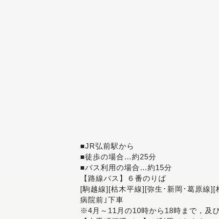
■JR弘前駅から
■徒歩の場合…約25分
■バス利用の場合…約15分
【路線バス】６番のりば
[駒越線][枯木平線][弥生･新岡･葛原線]
病院前｣下車
※4月～11月の10時から18時まで，及