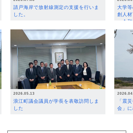
請戸海岸で放射線測定の支援を行いま
大学等
した。
創人材
～令和
2026.05.13
2026.04
浪江町議会議員が学長を表敬訪問しま
「震災
した
会」に