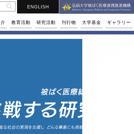
ENGLISH
紹介
教育活動
研究活動
刊行物
大学基金
ギャラリー