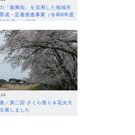
の「復興知」を活用した地域共
育成・定着推進事業（令和8年度
12年度）に採択
.14
後／第二回 さくら祭り＆花火大
出展しました