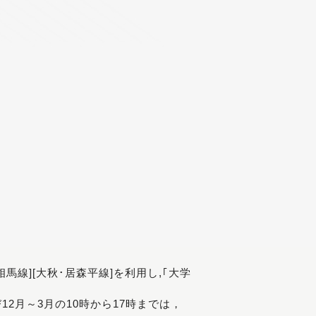
[相馬線][大秋･居森平線]を利用し,｢大学
び12月～3月の10時から17時までは，