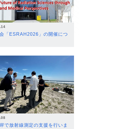
.14
会「ESRAH2026」の開催につ
.08
岸で放射線測定の支援を行いま