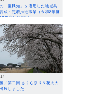
の「復興知」を活用した地域共
育成・定着推進事業（令和8年度
12年度）に採択
.14
後／第二回 さくら祭り＆花火大
出展しました