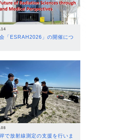
.14
会「ESRAH2026」の開催につ
.08
岸で放射線測定の支援を行いま