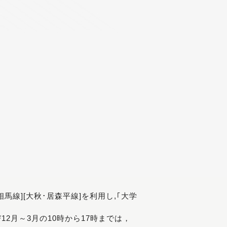
[相馬線][大秋･居森平線]を利用し,｢大学
び12月～3月の10時から17時までは，