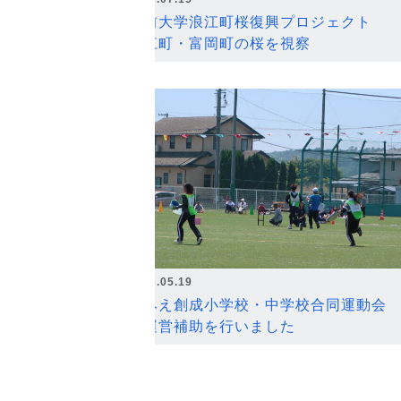
弘前大学浪江町桜復興プロジェクト
浪江町・富岡町の桜を視察
2026.05.19
なみえ創成小学校・中学校合同運動会
の運営補助を行いました