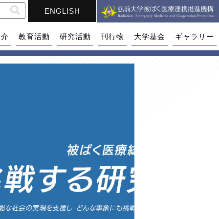
ENGLISH
紹介
教育活動
研究活動
刊行物
大学基金
ギャラリー