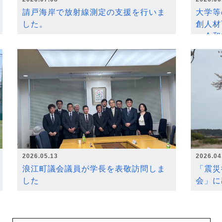
請戸海岸で放射線測定の支援を行いま
大学等
した。
創人材
～令和
2026.05.13
2026.04
浪江町議会議員が学長を表敬訪問しま
「震災
した
会」に