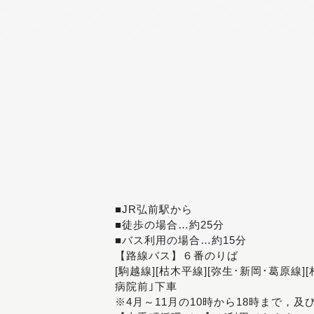
■JR弘前駅から
■徒歩の場合…約25分
■バス利用の場合…約15分
【路線バス】６番のりば
[駒越線][枯木平線][弥生･新岡･葛原線]
病院前｣下車
※4月～11月の10時から18時まで，及