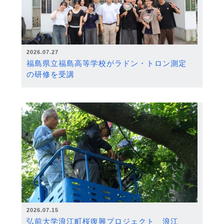
2026.07.27
福島県立福島高等学校がラドン・トロン測定
の研修を受講
2026.07.15
弘前大学浪江町桜復興プロジェクト 浪江