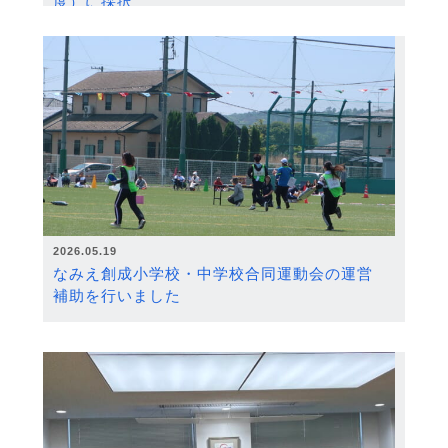
度）に採択
2026.05.19
なみえ創成小学校・中学校合同運動会の運営
補助を行いました