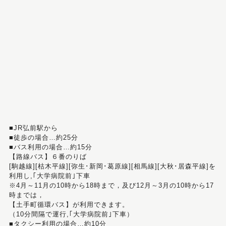
■JR弘前駅から
■徒歩の場合…約25分
■バス利用の場合…約15分
【路線バス】６番のりば
[駒越線][枯木平線][弥生･新岡･葛原線][相馬線][大秋･居森平線]を
利用し,｢大学病院前｣下車
※4月～11月の10時から18時まで，及び12月～3月の10時から17
時までは，
【土手町循環バス】が利用できます。
（10分間隔で運行,｢大学病院前｣下車）
■タクシー利用の場合…約10分