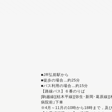
■JR弘前駅から
■徒歩の場合…約25分
■バス利用の場合…約15分
【路線バス】６番のりば
[駒越線][枯木平線][弥生･新岡･葛原線]
病院前｣下車
※4月～11月の10時から18時まで，及