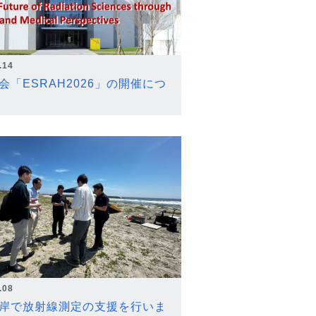
.14
会「ESRAH2026」の開催につ
.08
岸で放射線測定の支援を行いま