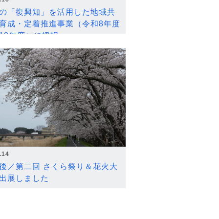
の「復興知」を活用した地域共
育成・定着推進事業（令和8年度
12年度）に採択
.14
後／第二回 さくら祭り＆花火大
出展しました