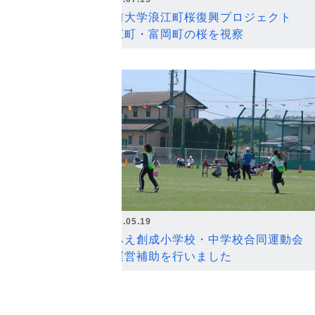
弘前大学浪江町桜復興プロジェクト
浪江町・富岡町の桜を視察
2026.05.19
なみえ創成小学校・中学校合同運動会
の運営補助を行いました