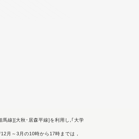
[相馬線][大秋･居森平線]を利用し,｢大学
び12月～3月の10時から17時までは，