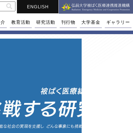
ENGLISH
紹介
教育活動
研究活動
刊行物
大学基金
ギャラリー