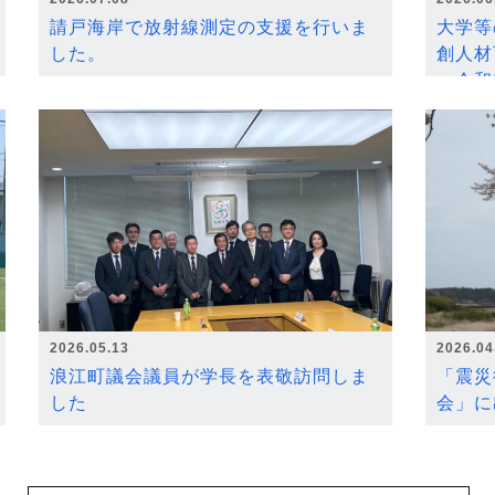
請戸海岸で放射線測定の支援を行いま
大学等
した。
創人材
～令和
2026.05.13
2026.04
浪江町議会議員が学長を表敬訪問しま
「震災
した
会」に