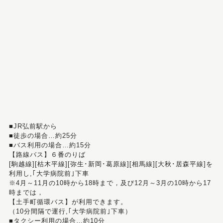
■JR弘前駅から
■徒歩の場合…約25分
■バス利用の場合…約15分
【路線バス】６番のりば
[駒越線][枯木平線][弥生･新岡･葛原線][相馬線][大秋･居森平線]を
利用し,｢大学病院前｣下車
※4月～11月の10時から18時まで，及び12月～3月の10時から17
時までは，
【土手町循環バス】が利用できます。
（10分間隔で運行,｢大学病院前｣下車）
■タクシー利用の場合…約10分