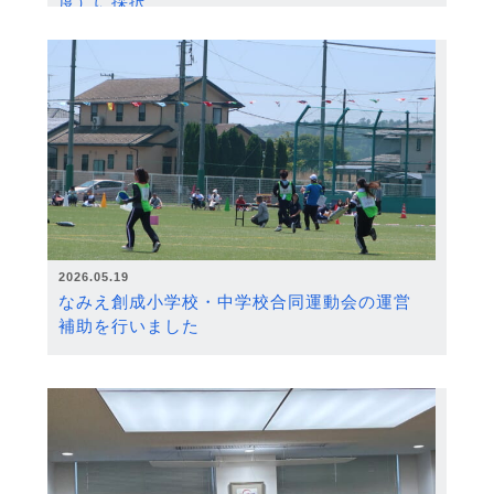
度）に採択
2026.05.19
なみえ創成小学校・中学校合同運動会の運営
補助を行いました