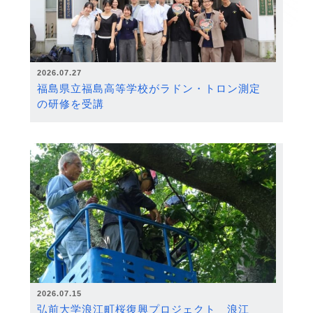
2026.07.27
福島県立福島高等学校がラドン・トロン測定
の研修を受講
2026.07.15
弘前大学浪江町桜復興プロジェクト 浪江