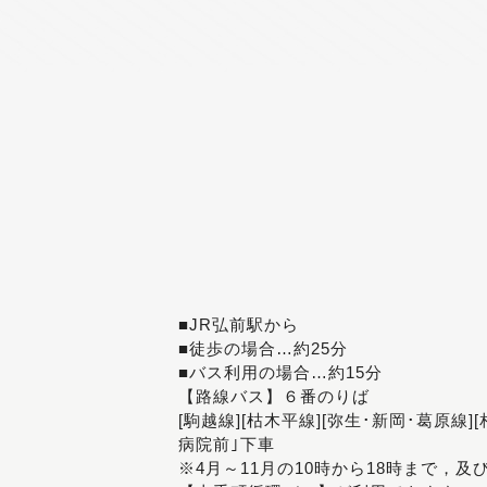
■JR弘前駅から
■徒歩の場合…約25分
■バス利用の場合…約15分
【路線バス】６番のりば
[駒越線][枯木平線][弥生･新岡･葛原線]
病院前｣下車
※4月～11月の10時から18時まで，及