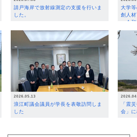
請戸海岸で放射線測定の支援を行いま
大学等
した。
創人材
～令和
2026.05.13
2026.04
浪江町議会議員が学長を表敬訪問しま
「震災
した
会」に