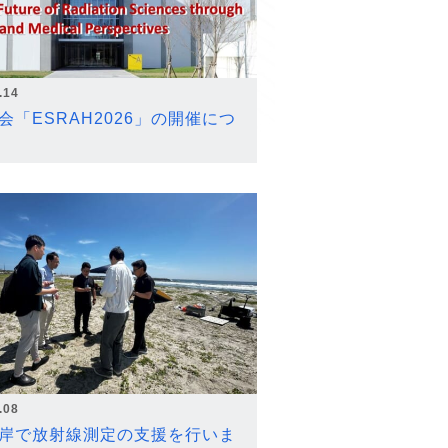
.14
会「ESRAH2026」の開催につ
.08
岸で放射線測定の支援を行いま