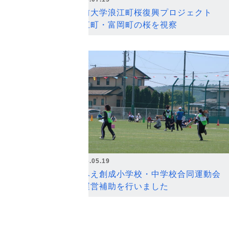
弘前大学浪江町桜復興プロジェクト
浪江町・富岡町の桜を視察
2026.05.19
なみえ創成小学校・中学校合同運動会
の運営補助を行いました