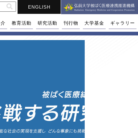
ENGLISH
紹介
教育活動
研究活動
刊行物
大学基金
ギャラリー