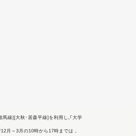
[相馬線][大秋･居森平線]を利用し,｢大学
び12月～3月の10時から17時までは，