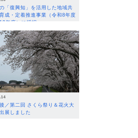
の「復興知」を活用した地域共
育成・定着推進事業（令和8年度
12年度）に採択
.14
後／第二回 さくら祭り＆花火大
出展しました