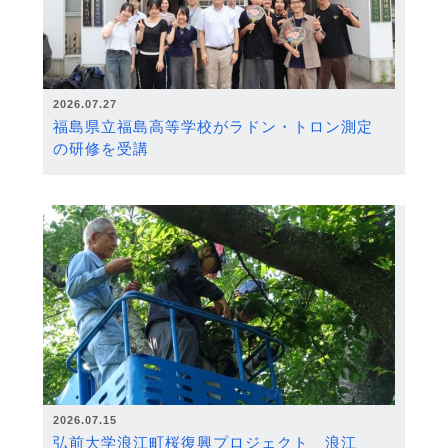
2026.07.27
福島県立福島高等学校がラドン・トロン測定
の研修を受講
2026.07.15
弘前大学浪江町桜復興プロジェクト 浪江