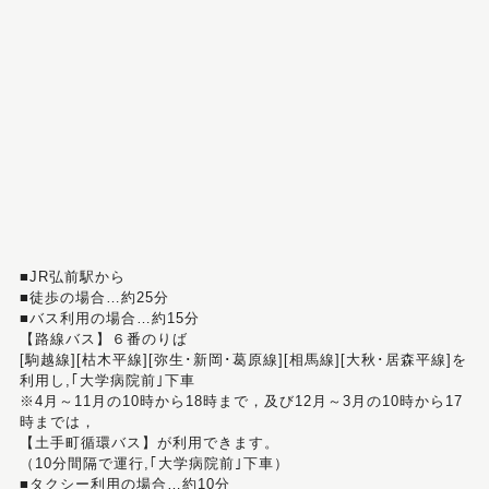
■JR弘前駅から
■徒歩の場合…約25分
■バス利用の場合…約15分
【路線バス】６番のりば
[駒越線][枯木平線][弥生･新岡･葛原線][相馬線][大秋･居森平線]を
利用し,｢大学病院前｣下車
※4月～11月の10時から18時まで，及び12月～3月の10時から17
時までは，
【土手町循環バス】が利用できます。
（10分間隔で運行,｢大学病院前｣下車）
■タクシー利用の場合…約10分