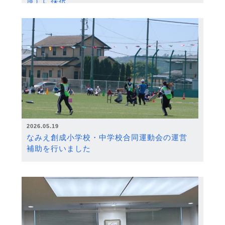
度）に採択
2026.05.19
なみえ創成小学校・中学校合同運動会の運営
補助を行いました