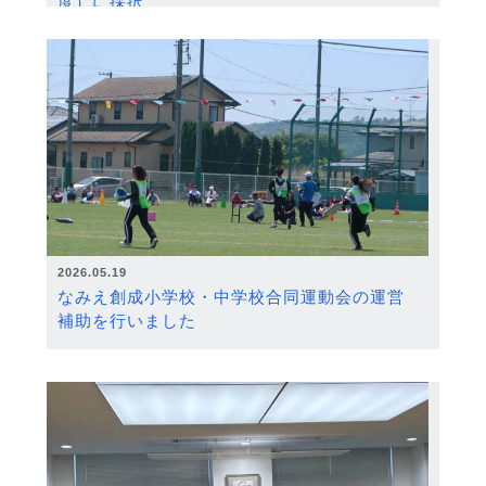
度）に採択
2026.05.19
なみえ創成小学校・中学校合同運動会の運営
補助を行いました