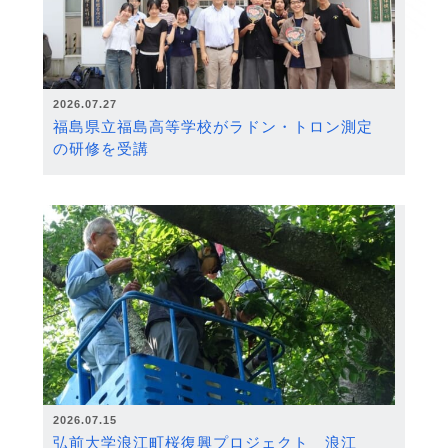
2026.07.27
福島県立福島高等学校がラドン・トロン測定
の研修を受講
2026.07.15
弘前大学浪江町桜復興プロジェクト 浪江