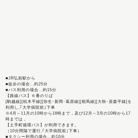
■JR弘前駅から
■徒歩の場合…約25分
■バス利用の場合…約15分
【路線バス】６番のりば
[駒越線][枯木平線][弥生･新岡･葛原線][相馬線][大秋･居森平線]を
利用し,｢大学病院前｣下車
※4月～11月の10時から18時まで，及び12月～3月の10時から17
時までは，
【土手町循環バス】が利用できます。
（10分間隔で運行,｢大学病院前｣下車）
■タクシー利用の場合…約10分