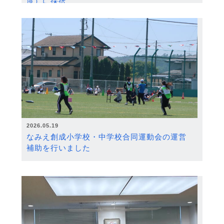
度）に採択
2026.05.19
なみえ創成小学校・中学校合同運動会の運営
補助を行いました