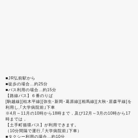
■JR弘前駅から
■徒歩の場合…約25分
■バス利用の場合…約15分
【路線バス】６番のりば
[駒越線][枯木平線][弥生･新岡･葛原線][相馬線][大秋･居森平線]を
利用し,｢大学病院前｣下車
※4月～11月の10時から18時まで，及び12月～3月の10時から17
時までは，
【土手町循環バス】が利用できます。
（10分間隔で運行,｢大学病院前｣下車）
■タクシー利用の場合…約10分