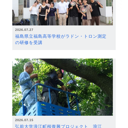
2026.07.27
福島県立福島高等学校がラドン・トロン測定
の研修を受講
2026.07.15
弘前大学浪江町桜復興プロジェクト 浪江