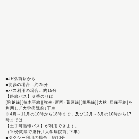
■JR弘前駅から
■徒歩の場合…約25分
■バス利用の場合…約15分
【路線バス】６番のりば
[駒越線][枯木平線][弥生･新岡･葛原線][相馬線][大秋･居森平線]を
利用し,｢大学病院前｣下車
※4月～11月の10時から18時まで，及び12月～3月の10時から17
時までは，
【土手町循環バス】が利用できます。
（10分間隔で運行,｢大学病院前｣下車）
■タクシー利用の場合…約10分