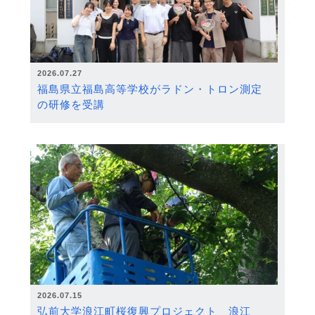
2026.07.27
福島県立福島高等学校がラドン・トロン測定
の研修を受講
2026.07.15
弘前大学浪江町桜復興プロジェクト 浪江