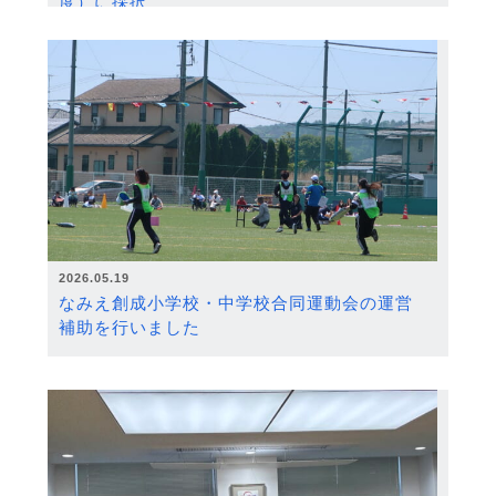
度）に採択
2026.05.19
なみえ創成小学校・中学校合同運動会の運営
補助を行いました