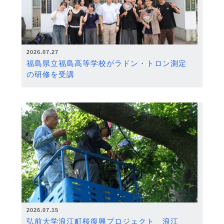
2026.07.27
福島県立福島高等学校がラドン・トロン測定
の研修を受講
2026.07.15
弘前大学浪江町桜復興プロジェクト 浪江