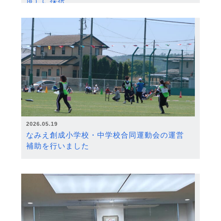
度）に採択
2026.05.19
なみえ創成小学校・中学校合同運動会の運営
補助を行いました