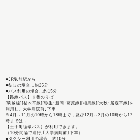
■JR弘前駅から
■徒歩の場合…約25分
■バス利用の場合…約15分
【路線バス】６番のりば
[駒越線][枯木平線][弥生･新岡･葛原線][相馬線][大秋･居森平線]を
利用し,｢大学病院前｣下車
※4月～11月の10時から18時まで，及び12月～3月の10時から17
時までは，
【土手町循環バス】が利用できます。
（10分間隔で運行,｢大学病院前｣下車）
■タクシー利用の場合…約10分