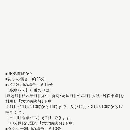
■JR弘前駅から
■徒歩の場合…約25分
■バス利用の場合…約15分
【路線バス】６番のりば
[駒越線][枯木平線][弥生･新岡･葛原線][相馬線][大秋･居森平線]を
利用し,｢大学病院前｣下車
※4月～11月の10時から18時まで，及び12月～3月の10時から17
時までは，
【土手町循環バス】が利用できます。
（10分間隔で運行,｢大学病院前｣下車）
■タクシー利用の場合…約10分