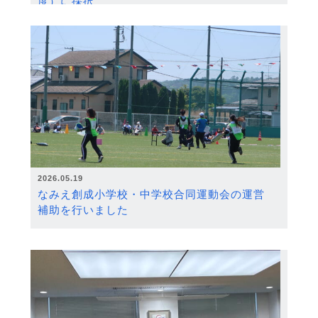
度）に採択
2026.05.19
なみえ創成小学校・中学校合同運動会の運営
補助を行いました