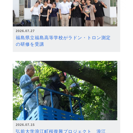
2026.07.27
福島県立福島高等学校がラドン・トロン測定
の研修を受講
2026.07.15
弘前大学浪江町桜復興プロジェクト 浪江