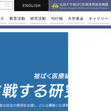
ENGLISH
紹介
教育活動
研究活動
刊行物
大学基金
ギャラリー