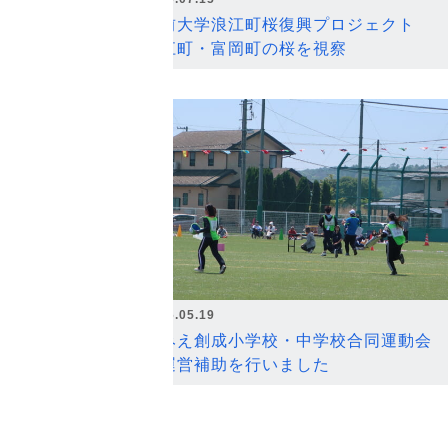
弘前大学浪江町桜復興プロジェクト
浪江町・富岡町の桜を視察
2026.05.19
なみえ創成小学校・中学校合同運動会
の運営補助を行いました