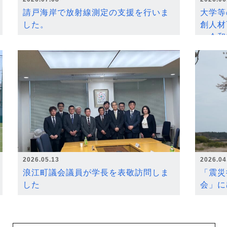
請戸海岸で放射線測定の支援を行いま
大学等
した。
創人材
～令和
2026.05.13
2026.04
浪江町議会議員が学長を表敬訪問しま
「震災
した
会」に