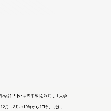
[相馬線][大秋･居森平線]を利用し,｢大学
び12月～3月の10時から17時までは，