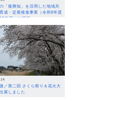
の「復興知」を活用した地域共
育成・定着推進事業（令和8年度
12年度）に採択
.14
後／第二回 さくら祭り＆花火大
出展しました