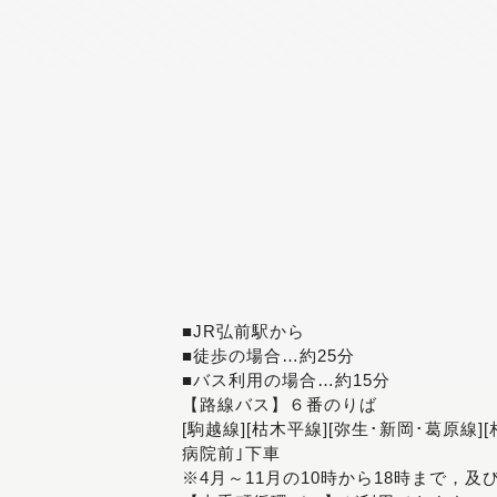
■JR弘前駅から
■徒歩の場合…約25分
■バス利用の場合…約15分
【路線バス】６番のりば
[駒越線][枯木平線][弥生･新岡･葛原線]
病院前｣下車
※4月～11月の10時から18時まで，及