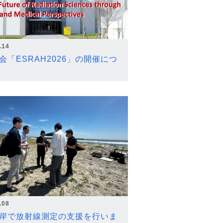
.14
会「ESRAH2026」の開催につ
.08
岸で放射線測定の支援を行いま