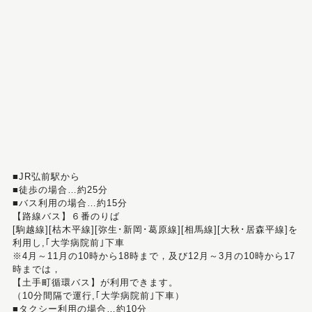
■JR弘前駅から
■徒歩の場合…約25分
■バス利用の場合…約15分
【路線バス】６番のりば
[駒越線][枯木平線][弥生･新岡･葛原線][相馬線][大秋･居森平線]を
利用し,｢大学病院前｣下車
※4月～11月の10時から18時まで，及び12月～3月の10時から17
時までは，
【土手町循環バス】が利用できます。
（10分間隔で運行,｢大学病院前｣下車）
■タクシー利用の場合…約10分