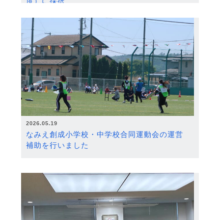
度）に採択
2026.05.19
なみえ創成小学校・中学校合同運動会の運営
補助を行いました