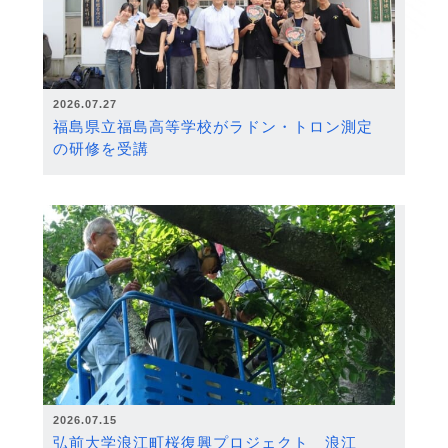
2026.07.27
福島県立福島高等学校がラドン・トロン測定
の研修を受講
2026.07.15
弘前大学浪江町桜復興プロジェクト 浪江