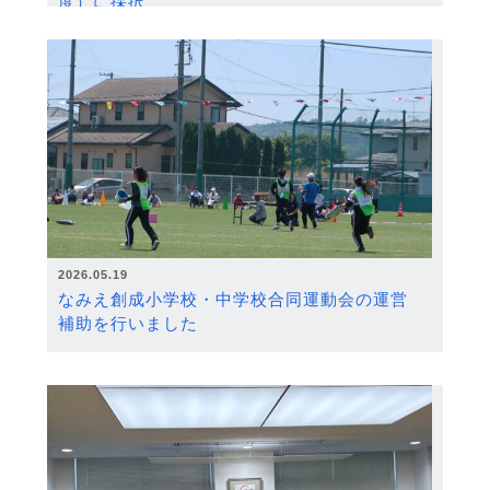
度）に採択
2026.05.19
なみえ創成小学校・中学校合同運動会の運営
補助を行いました