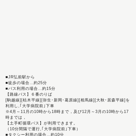
■JR弘前駅から
■徒歩の場合…約25分
■バス利用の場合…約15分
【路線バス】６番のりば
[駒越線][枯木平線][弥生･新岡･葛原線][相馬線][大秋･居森平線]を
利用し,｢大学病院前｣下車
※4月～11月の10時から18時まで，及び12月～3月の10時から17
時までは，
【土手町循環バス】が利用できます。
（10分間隔で運行,｢大学病院前｣下車）
■タクシー利用の場合…約10分