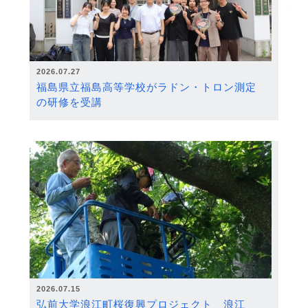
2026.07.27
福島県立福島高等学校がラドン・トロン測定
の研修を受講
2026.07.15
弘前大学浪江町桜復興プロジェクト 浪江