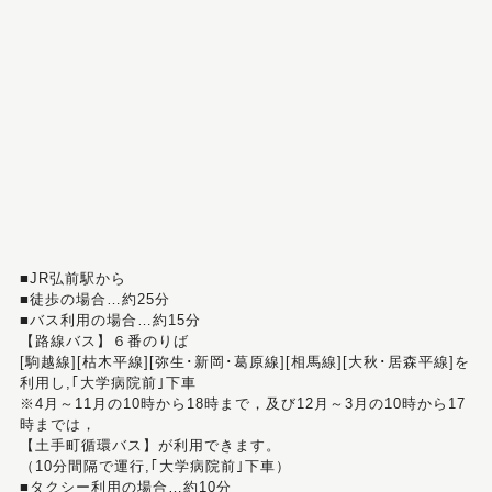
■JR弘前駅から
■徒歩の場合…約25分
■バス利用の場合…約15分
【路線バス】６番のりば
[駒越線][枯木平線][弥生･新岡･葛原線][相馬線][大秋･居森平線]を
利用し,｢大学病院前｣下車
※4月～11月の10時から18時まで，及び12月～3月の10時から17
時までは，
【土手町循環バス】が利用できます。
（10分間隔で運行,｢大学病院前｣下車）
■タクシー利用の場合…約10分