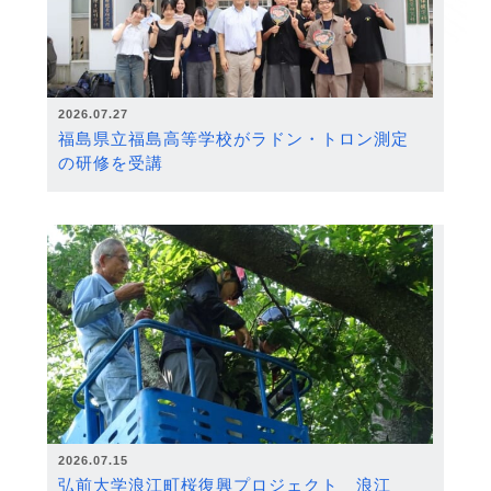
2026.07.27
福島県立福島高等学校がラドン・トロン測定
の研修を受講
2026.07.15
弘前大学浪江町桜復興プロジェクト 浪江