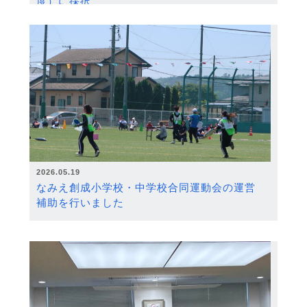
度）に採択
2026.05.19
なみえ創成小学校・中学校合同運動会の運営
補助を行いました