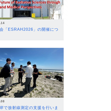
.14
会「ESRAH2026」の開催につ
.08
岸で放射線測定の支援を行いま