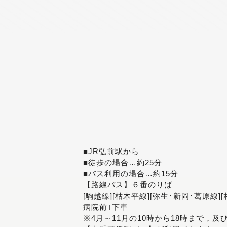
■JR弘前駅から
■徒歩の場合…約25分
■バス利用の場合…約15分
【路線バス】６番のりば
[駒越線][枯木平線][弥生･新岡･葛原線]
病院前｣下車
※4月～11月の10時から18時まで，及