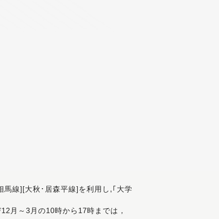
[相馬線][大秋･居森平線]を利用し,｢大学
び12月～3月の10時から17時までは，