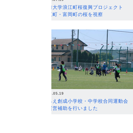
弘前大学浪江町桜復興プロジェクト
浪江町・富岡町の桜を視察
2026.05.19
なみえ創成小学校・中学校合同運動会
の運営補助を行いました