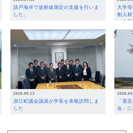
請戸海岸で放射線測定の支援を行いま
大学等
した。
創人材
～令和
2026.05.13
2026.04
浪江町議会議員が学長を表敬訪問しま
「震災
した
会」に