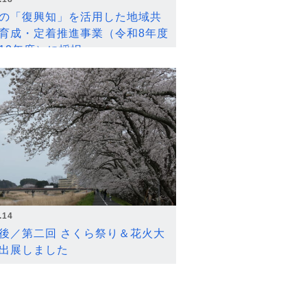
の「復興知」を活用した地域共
育成・定着推進事業（令和8年度
12年度）に採択
.14
後／第二回 さくら祭り＆花火大
出展しました