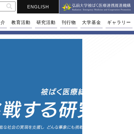
ENGLISH
紹介
教育活動
研究活動
刊行物
大学基金
ギャラリー