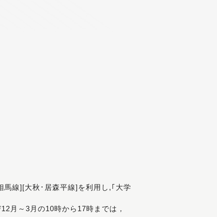
[相馬線][大秋･居森平線]を利用し,｢大学
び12月～3月の10時から17時までは，