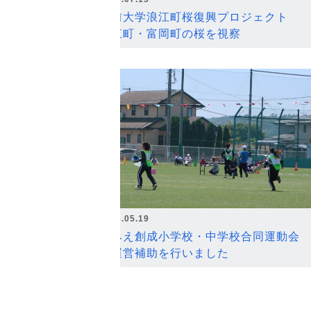
弘前大学浪江町桜復興プロジェクト
浪江町・富岡町の桜を視察
2026.05.19
なみえ創成小学校・中学校合同運動会
の運営補助を行いました