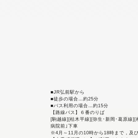
■JR弘前駅から
■徒歩の場合…約25分
■バス利用の場合…約15分
【路線バス】６番のりば
[駒越線][枯木平線][弥生･新岡･葛原線]
病院前｣下車
※4月～11月の10時から18時まで，及