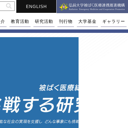
ENGLISH
紹介
教育活動
研究活動
刊行物
大学基金
ギャラリー