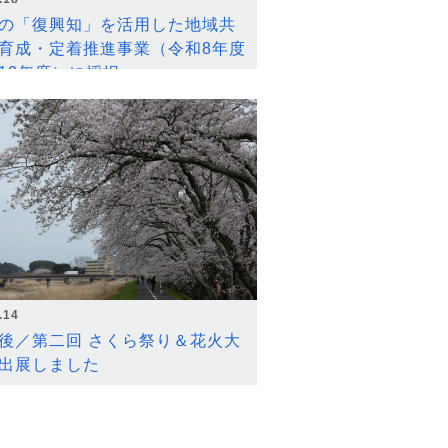
の「復興知」を活用した地域共
育成・定着推進事業（令和8年度
12年度）に採択
.14
後／第二回 さくら祭り＆花火大
出展しました