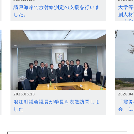
請戸海岸で放射線測定の支援を行いま
大学等
した。
創人材
～令和
2026.05.13
2026.04
浪江町議会議員が学長を表敬訪問しま
「震災
した
会」に