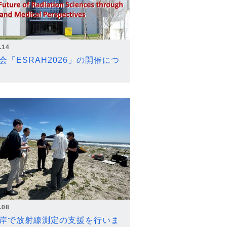
.14
会「ESRAH2026」の開催につ
.08
岸で放射線測定の支援を行いま