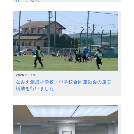
度）に採択
2026.05.19
なみえ創成小学校・中学校合同運動会の運営
補助を行いました