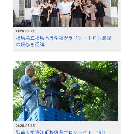
2026.07.27
福島県立福島高等学校がラドン・トロン測定
の研修を受講
2026.07.15
弘前大学浪江町桜復興プロジェクト 浪江