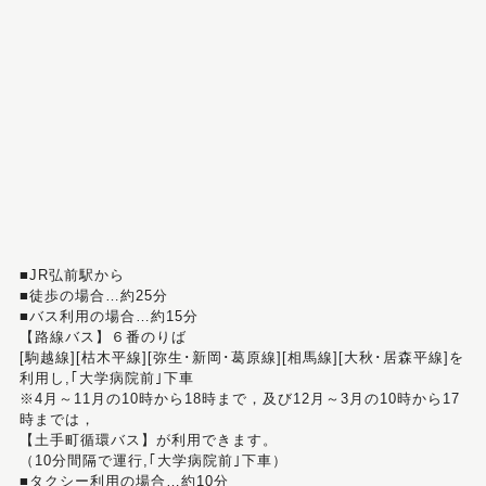
■JR弘前駅から
■徒歩の場合…約25分
■バス利用の場合…約15分
【路線バス】６番のりば
[駒越線][枯木平線][弥生･新岡･葛原線][相馬線][大秋･居森平線]を
利用し,｢大学病院前｣下車
※4月～11月の10時から18時まで，及び12月～3月の10時から17
時までは，
【土手町循環バス】が利用できます。
（10分間隔で運行,｢大学病院前｣下車）
■タクシー利用の場合…約10分