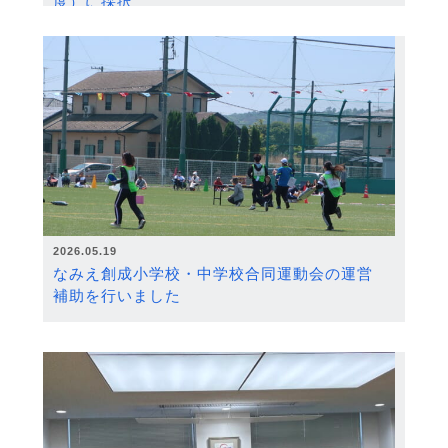
度）に採択
2026.05.19
なみえ創成小学校・中学校合同運動会の運営
補助を行いました