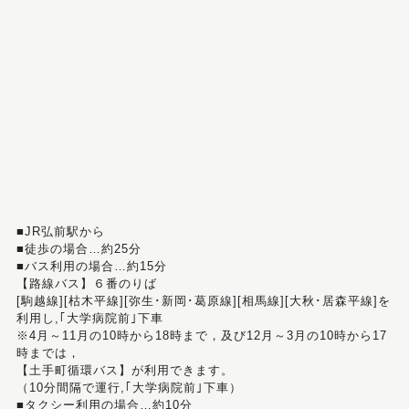
■JR弘前駅から
■徒歩の場合…約25分
■バス利用の場合…約15分
【路線バス】６番のりば
[駒越線][枯木平線][弥生･新岡･葛原線][相馬線][大秋･居森平線]を
利用し,｢大学病院前｣下車
※4月～11月の10時から18時まで，及び12月～3月の10時から17
時までは，
【土手町循環バス】が利用できます。
（10分間隔で運行,｢大学病院前｣下車）
■タクシー利用の場合…約10分