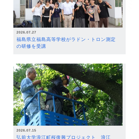
2026.07.27
福島県立福島高等学校がラドン・トロン測定
の研修を受講
2026.07.15
弘前大学浪江町桜復興プロジェクト 浪江