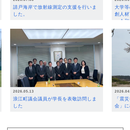
請戸海岸で放射線測定の支援を行いま
大学等
した。
創人材
～令和
2026.05.13
2026.04
浪江町議会議員が学長を表敬訪問しま
「震災
した
会」に