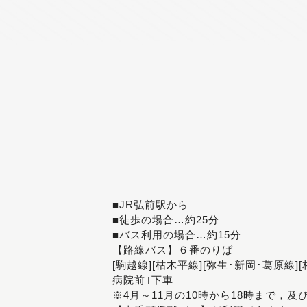
■JR弘前駅から
■徒歩の場合…約25分
■バス利用の場合…約15分
【路線バス】６番のりば
[駒越線][枯木平線][弥生･新岡･葛原線]
病院前｣下車
※4月～11月の10時から18時まで，及