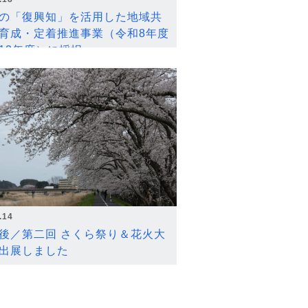
の「復興知」を活用した地域共
育成・定着推進事業（令和8年度
12年度）に採択
.14
後／第二回 さくら祭り＆花火大
出展しました