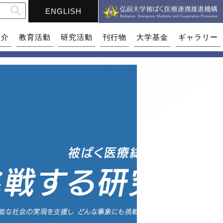
ENGLISH
紹介
教育活動
研究活動
刊行物
大学基金
ギャラリー