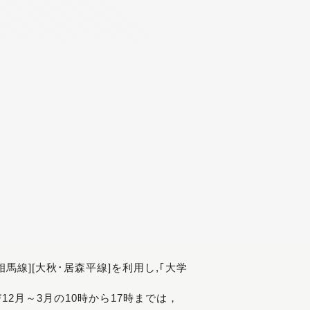
[相馬線][大秋･居森平線]を利用し,｢大学
び12月～3月の10時から17時までは，