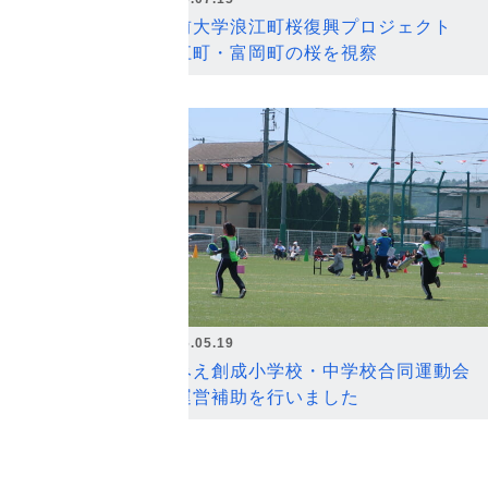
弘前大学浪江町桜復興プロジェクト
浪江町・富岡町の桜を視察
2026.05.19
なみえ創成小学校・中学校合同運動会
の運営補助を行いました