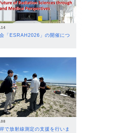
.14
会「ESRAH2026」の開催につ
.08
岸で放射線測定の支援を行いま