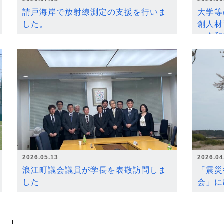
請戸海岸で放射線測定の支援を行いま
大学等
した。
創人材
～令和
2026.05.13
2026.04
浪江町議会議員が学長を表敬訪問しま
「震災
した
会」に