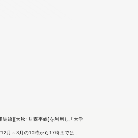
[相馬線][大秋･居森平線]を利用し,｢大学
び12月～3月の10時から17時までは，