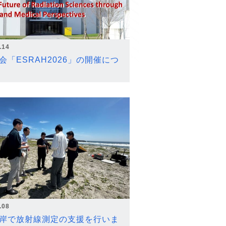
.14
会「ESRAH2026」の開催につ
.08
岸で放射線測定の支援を行いま