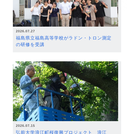
2026.07.27
福島県立福島高等学校がラドン・トロン測定
の研修を受講
2026.07.15
弘前大学浪江町桜復興プロジェクト 浪江