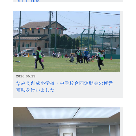
度）に採択
2026.05.19
なみえ創成小学校・中学校合同運動会の運営
補助を行いました