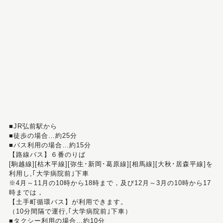
■JR弘前駅から
■徒歩の場合…約25分
■バス利用の場合…約15分
【路線バス】６番のりば
[駒越線][枯木平線][弥生･新岡･葛原線][相馬線][大秋･居森平線]を
利用し,｢大学病院前｣下車
※4月～11月の10時から18時まで，及び12月～3月の10時から17
時までは，
【土手町循環バス】が利用できます。
（10分間隔で運行,｢大学病院前｣下車）
■タクシー利用の場合…約10分