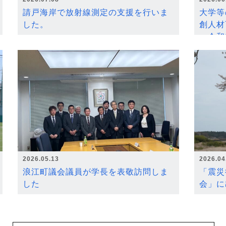
請戸海岸で放射線測定の支援を行いま
大学等
した。
創人材
～令和
2026.05.13
2026.04
浪江町議会議員が学長を表敬訪問しま
「震災
した
会」に