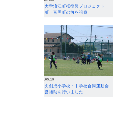
弘前大学浪江町桜復興プロジェクト
浪江町・富岡町の桜を視察
2026.05.19
なみえ創成小学校・中学校合同運動会
の運営補助を行いました