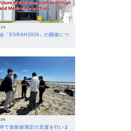
.14
会「ESRAH2026」の開催につ
.08
岸で放射線測定の支援を行いま