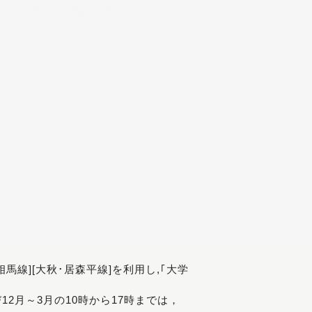
[相馬線][大秋･居森平線]を利用し,｢大学
び12月～3月の10時から17時までは，