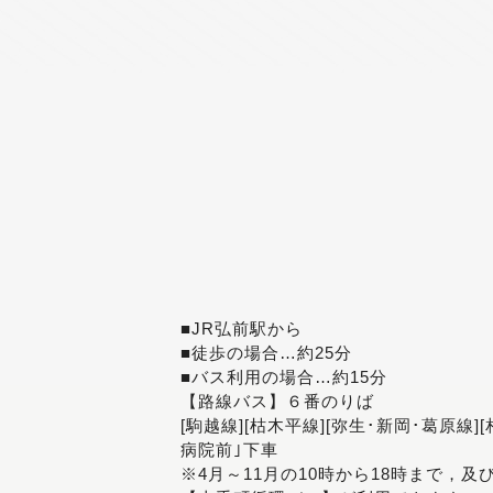
■JR弘前駅から
■徒歩の場合…約25分
■バス利用の場合…約15分
【路線バス】６番のりば
[駒越線][枯木平線][弥生･新岡･葛原線]
病院前｣下車
※4月～11月の10時から18時まで，及