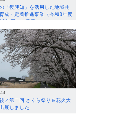
の「復興知」を活用した地域共
育成・定着推進事業（令和8年度
12年度）に採択
.14
後／第二回 さくら祭り＆花火大
出展しました