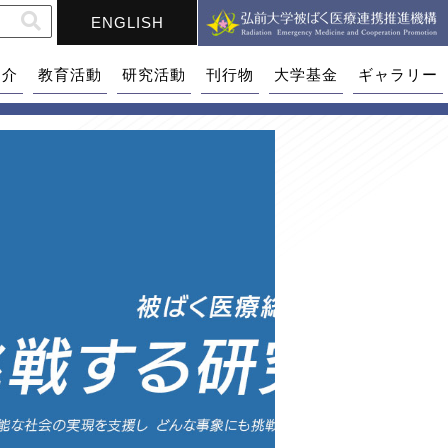
ENGLISH
紹介
教育活動
研究活動
刊行物
大学基金
ギャラリー