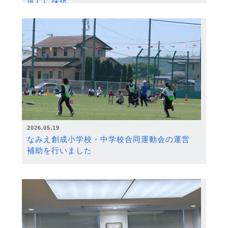
度）に採択
2026.05.19
なみえ創成小学校・中学校合同運動会の運営
補助を行いました