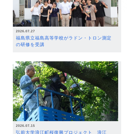
2026.07.27
福島県立福島高等学校がラドン・トロン測定
の研修を受講
2026.07.15
弘前大学浪江町桜復興プロジェクト 浪江