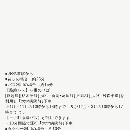
■JR弘前駅から
■徒歩の場合…約25分
■バス利用の場合…約15分
【路線バス】６番のりば
[駒越線][枯木平線][弥生･新岡･葛原線][相馬線][大秋･居森平線]を
利用し,｢大学病院前｣下車
※4月～11月の10時から18時まで，及び12月～3月の10時から17
時までは，
【土手町循環バス】が利用できます。
（10分間隔で運行,｢大学病院前｣下車）
■タクシー利用の場合…約10分