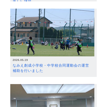
度）に採択
2026.05.19
なみえ創成小学校・中学校合同運動会の運営
補助を行いました