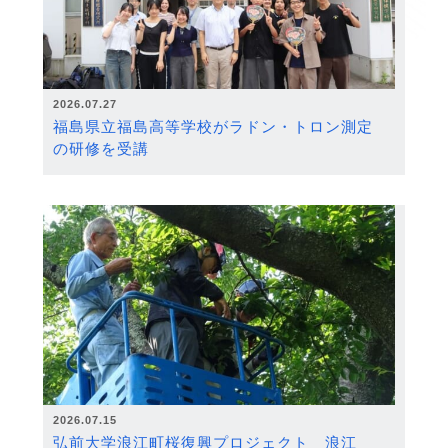
2026.07.27
福島県立福島高等学校がラドン・トロン測定
の研修を受講
2026.07.15
弘前大学浪江町桜復興プロジェクト 浪江