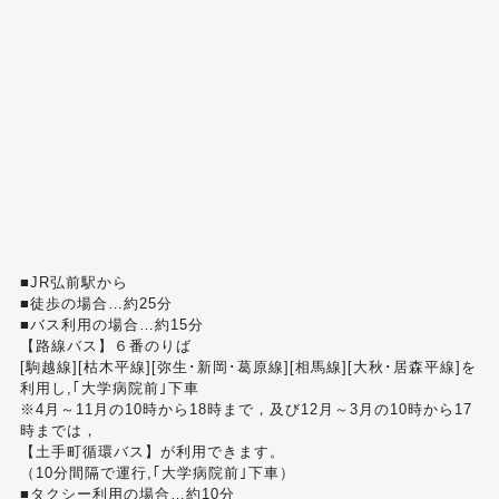
■JR弘前駅から
■徒歩の場合…約25分
■バス利用の場合…約15分
【路線バス】６番のりば
[駒越線][枯木平線][弥生･新岡･葛原線][相馬線][大秋･居森平線]を
利用し,｢大学病院前｣下車
※4月～11月の10時から18時まで，及び12月～3月の10時から17
時までは，
【土手町循環バス】が利用できます。
（10分間隔で運行,｢大学病院前｣下車）
■タクシー利用の場合…約10分