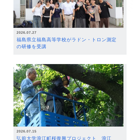
2026.07.27
福島県立福島高等学校がラドン・トロン測定
の研修を受講
2026.07.15
弘前大学浪江町桜復興プロジェクト 浪江