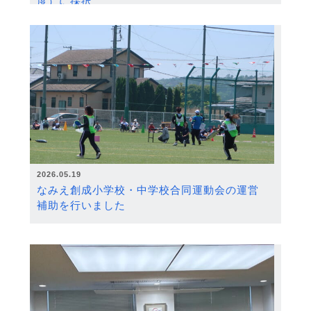
度）に採択
2026.05.19
なみえ創成小学校・中学校合同運動会の運営
補助を行いました