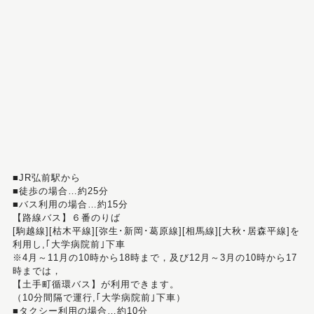
■JR弘前駅から
■徒歩の場合…約25分
■バス利用の場合…約15分
【路線バス】６番のりば
[駒越線][枯木平線][弥生･新岡･葛原線][相馬線][大秋･居森平線]を
利用し,｢大学病院前｣下車
※4月～11月の10時から18時まで，及び12月～3月の10時から17
時までは，
【土手町循環バス】が利用できます。
（10分間隔で運行,｢大学病院前｣下車）
■タクシー利用の場合…約10分