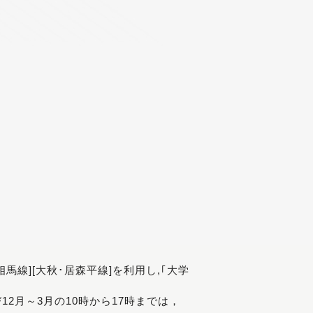
[相馬線][大秋･居森平線]を利用し,｢大学
び12月～3月の10時から17時までは，