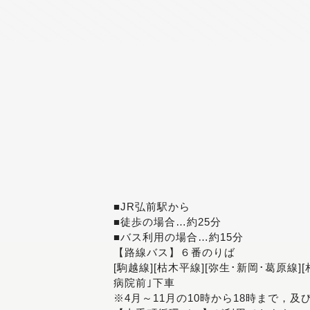
■JR弘前駅から
■徒歩の場合…約25分
■バス利用の場合…約15分
【路線バス】６番のりば
[駒越線][枯木平線][弥生･新岡･葛原線]
病院前｣下車
※4月～11月の10時から18時まで，及