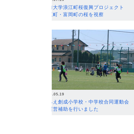
弘前大学浪江町桜復興プロジェクト
浪江町・富岡町の桜を視察
2026.05.19
なみえ創成小学校・中学校合同運動会
の運営補助を行いました