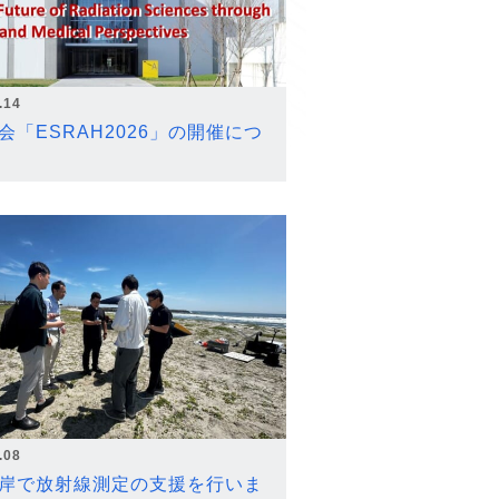
.14
会「ESRAH2026」の開催につ
.08
岸で放射線測定の支援を行いま