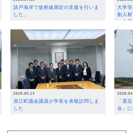
請戸海岸で放射線測定の支援を行いま
大学等
した。
創人材
～令和
2026.05.13
2026.04
浪江町議会議員が学長を表敬訪問しま
「震災
した
会」に