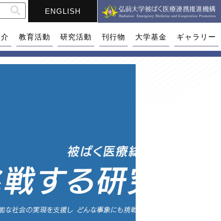
ENGLISH
紹介
教育活動
研究活動
刊行物
大学基金
ギャラリー