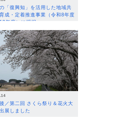
の「復興知」を活用した地域共
育成・定着推進事業（令和8年度
12年度）に採択
.14
後／第二回 さくら祭り＆花火大
出展しました