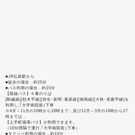
■JR弘前駅から
■徒歩の場合…約25分
■バス利用の場合…約15分
【路線バス】６番のりば
[駒越線][枯木平線][弥生･新岡･葛原線][相馬線][大秋･居森平線]を
利用し,｢大学病院前｣下車
※4月～11月の10時から18時まで，及び12月～3月の10時から17
時までは，
【土手町循環バス】が利用できます。
（10分間隔で運行,｢大学病院前｣下車）
■タクシー利用の場合…約10分