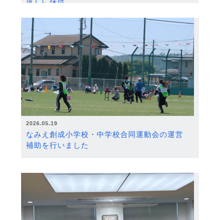
度）に採択
2026.05.19
なみえ創成小学校・中学校合同運動会の運営
補助を行いました