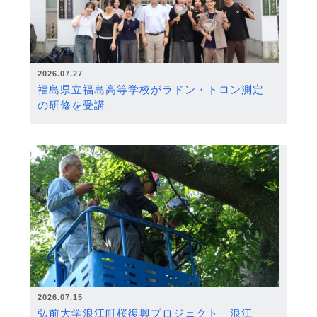
2026.07.27
福島県立福島高等学校がラドン・トロン測定
の研修を受講
2026.07.15
弘前大学浪江町桜復興プロジェクト 浪江