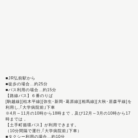
■JR弘前駅から
■徒歩の場合…約25分
■バス利用の場合…約15分
【路線バス】６番のりば
[駒越線][枯木平線][弥生･新岡･葛原線][相馬線][大秋･居森平線]を
利用し,｢大学病院前｣下車
※4月～11月の10時から18時まで，及び12月～3月の10時から17
時までは，
【土手町循環バス】が利用できます。
（10分間隔で運行,｢大学病院前｣下車）
■タクシー利用の場合…約10分