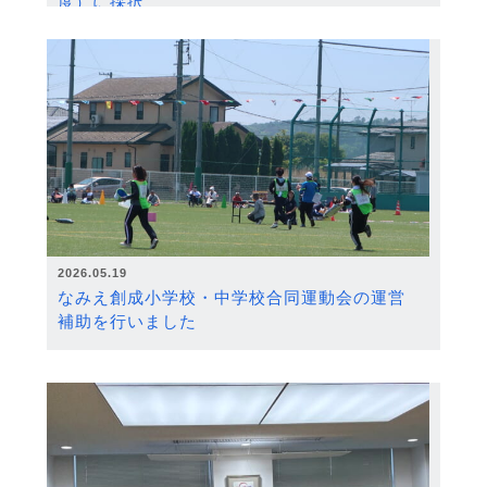
度）に採択
2026.05.19
なみえ創成小学校・中学校合同運動会の運営
補助を行いました