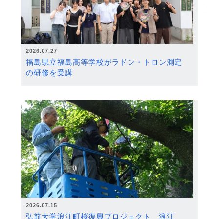
2026.07.27
福島県立福島高等学校がラドン・トロン測定
の研修を受講
2026.07.15
弘前大学浪江町桜復興プロジェクト 浪江